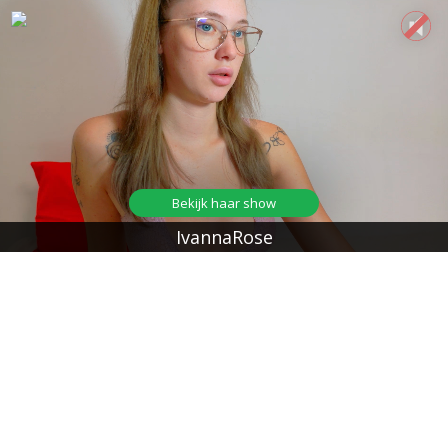
Bekijk haar show
IvannaRose