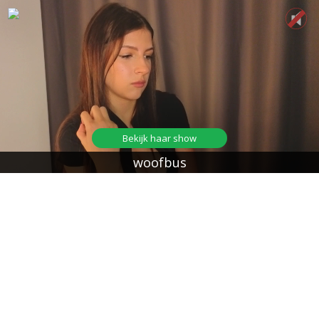
Bekijk haar show
woofbus